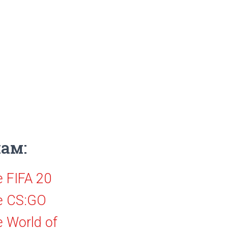
ам:
 FIFA 20
е CS:GO
 World of