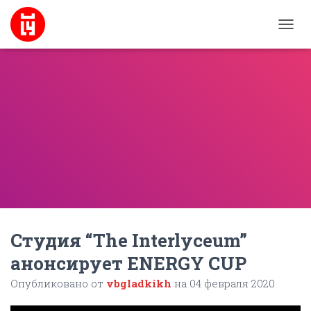
П
Е
Р
Е
К
Л
Ю
Ч
И
Т
Ь
Н
А
В
И
Г
Студия “The Interlyceum”
А
анонсирует ENERGY CUP
Ц
И
Опубликовано от
vbgladkikh
на
04 февраля 2020
Ю