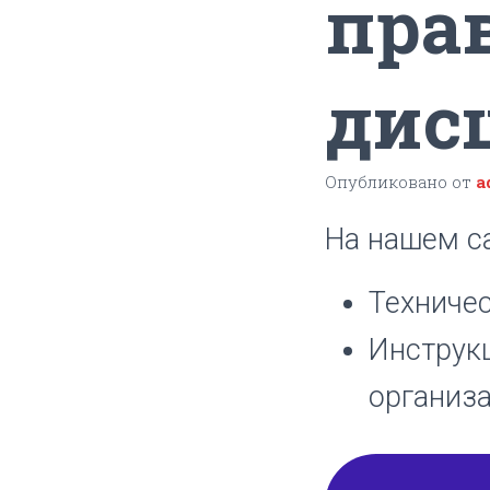
пра
дис
Опубликовано от
a
На нашем с
Техниче
Инструк
организ