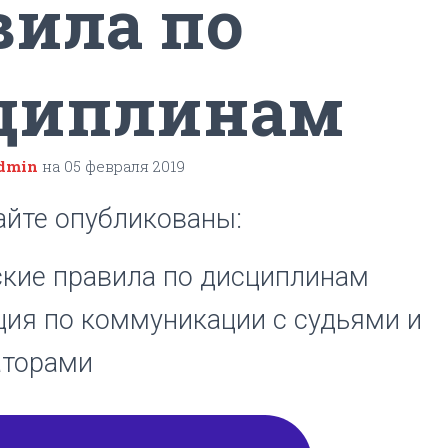
вила по
циплинам
dmin
на
05 февраля 2019
айте опубликованы:
ские правила по дисциплинам
ция по коммуникации с судьями и
аторами